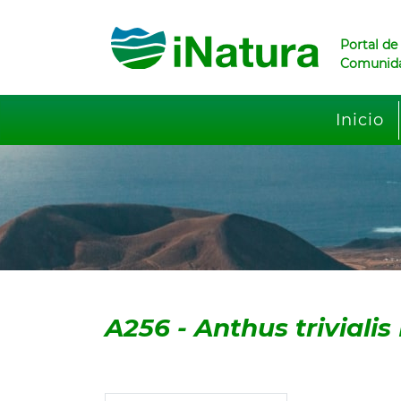
Portal de
Comunida
Inicio
A256
-
Anthus trivialis